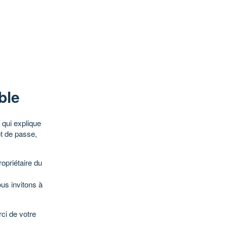
ble
qui explique
ot de passe,
opriétaire du
ous invitons à
ci de votre