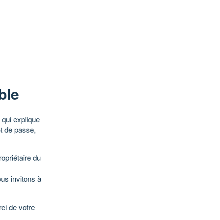
ble
qui explique
ot de passe,
opriétaire du
ous invitons à
ci de votre